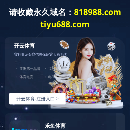
爱游戏在线登录官网
爱游戏在线登
公司概
录官网-爱游
戏(中国)