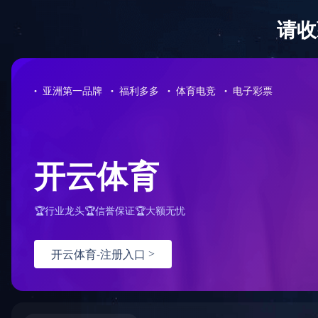
爱游戏在线登录官网
爱游
录官
戏