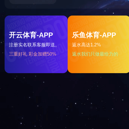
留言标题：
留言内容：
验证码：
公司概况
爱游戏在