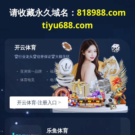
爱游戏在线登录官网
爱游戏在线登
公司概
录官网-爱游
戏(中国)