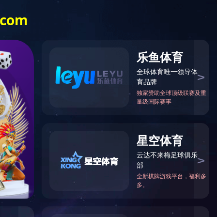
益事业
爱游戏在线登
招贤纳士
联系我们
录官网